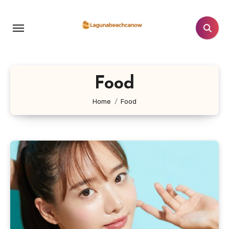
Lewati
ke
konten
Food
Home
Food