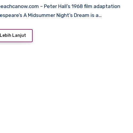
espeare’s A Midsummer Night’s Dream is a…
Lebih Lanjut