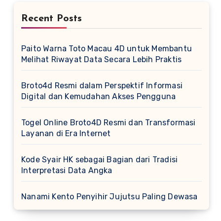
Recent Posts
Paito Warna Toto Macau 4D untuk Membantu
Melihat Riwayat Data Secara Lebih Praktis
Broto4d Resmi dalam Perspektif Informasi
Digital dan Kemudahan Akses Pengguna
Togel Online Broto4D Resmi dan Transformasi
Layanan di Era Internet
Kode Syair HK sebagai Bagian dari Tradisi
Interpretasi Data Angka
Nanami Kento Penyihir Jujutsu Paling Dewasa