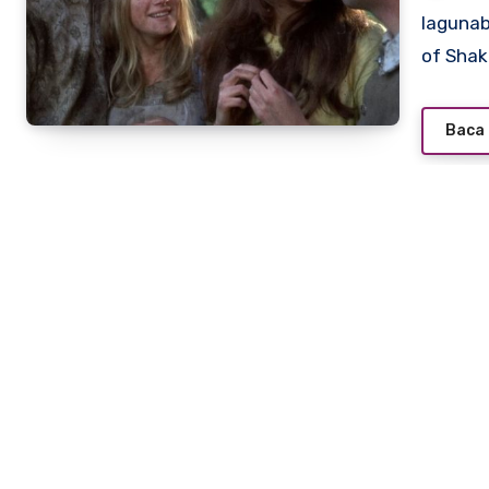
lagunabeachcanow.com – Peter Hall’s 1968 film adaptation
of Shak
Baca 