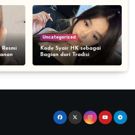
Uncategorized
 Resmi
Kode Syair HK sebagai
yanan
Bagian dari Tradisi
Interpretasi Data Angka