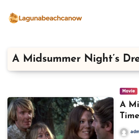
Lewati
ke
konten
A Midsummer Night’s Dr
Movie
A Mi
Time
adm