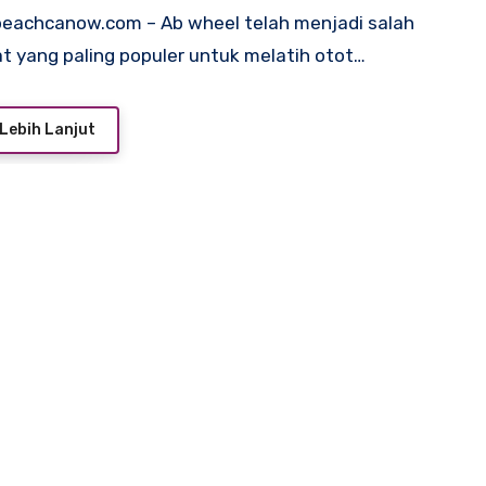
at yang paling populer untuk melatih otot…
Lebih Lanjut