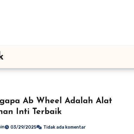
k
gapa Ab Wheel Adalah Alat
han Inti Terbaik
in
03/29/2025
Tidak ada komentar