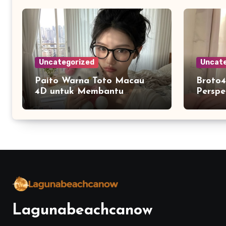
Uncategorized
Uncate
Paito Warna Toto Macau
Broto4
4D untuk Membantu
Perspe
Melihat Riwayat Data
dan K
Secara Lebih Praktis
Pengg
Lagunabeachcanow