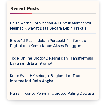
Recent Posts
Paito Warna Toto Macau 4D untuk Membantu
Melihat Riwayat Data Secara Lebih Praktis
Broto4d Resmi dalam Perspektif Informasi
Digital dan Kemudahan Akses Pengguna
Togel Online Broto4D Resmi dan Transformasi
Layanan di Era Internet
Kode Syair HK sebagai Bagian dari Tradisi
Interpretasi Data Angka
Nanami Kento Penyihir Jujutsu Paling Dewasa