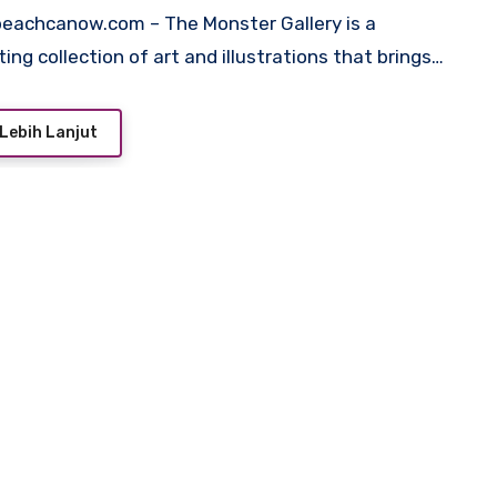
ing collection of art and illustrations that brings…
Lebih Lanjut