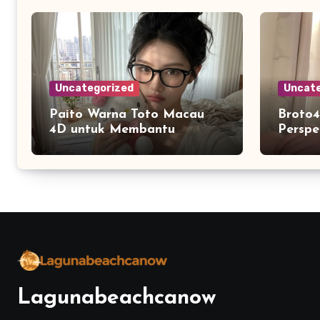
Uncategorized
Uncate
Paito Warna Toto Macau
Broto4
4D untuk Membantu
Perspe
Melihat Riwayat Data
dan K
Secara Lebih Praktis
Pengg
Lagunabeachcanow