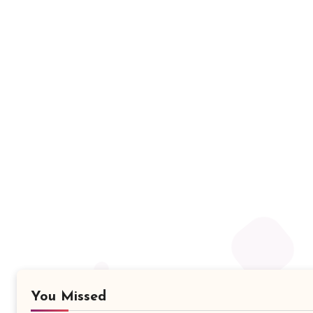
You Missed