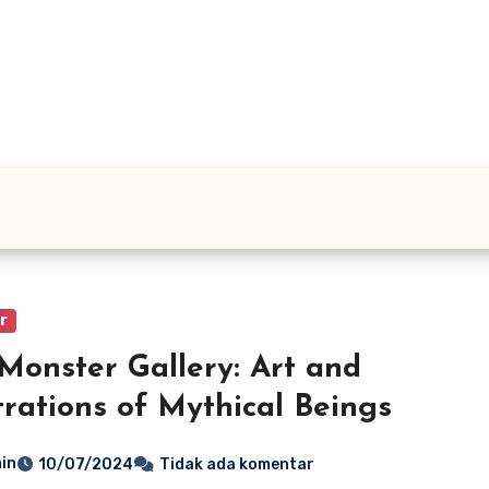
r
Monster Gallery: Art and
strations of Mythical Beings
in
10/07/2024
Tidak ada komentar