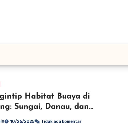
intip Habitat Buaya di
ng: Sungai, Danau, dan
ervasi
in
10/26/2025
Tidak ada komentar