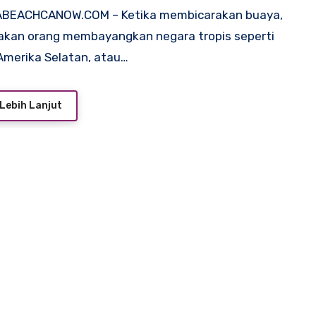
akan orang membayangkan negara tropis seperti
 Amerika Selatan, atau…
Lebih Lanjut