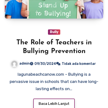
Bully
The Role of Teachers in
Bullying Prevention
admin
09/30/2024
Tidak ada komentar
lagunabeachcanow.com – Bullying is a
pervasive issue in schools that can have long-
lasting effects on…
Baca Lebih Lanjut