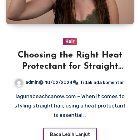
Hair
Choosing the Right Heat
Protectant for Straight
Hair
admin
10/02/2024
Tidak ada komentar
lagunabeachcanow.com – When it comes to
styling straight hair, using a heat protectant
is essential…
Baca Lebih Lanjut