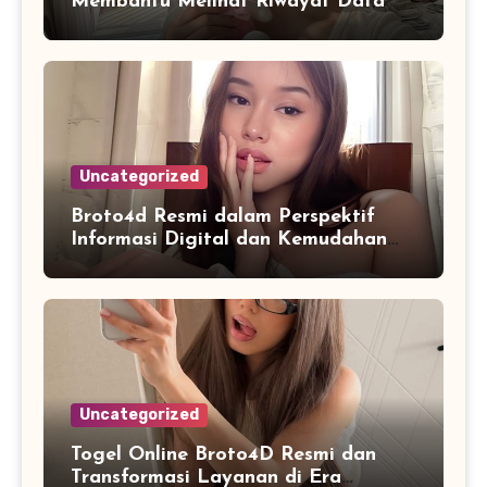
Membantu Melihat Riwayat Data
Secara Lebih Praktis
Uncategorized
Broto4d Resmi dalam Perspektif
Informasi Digital dan Kemudahan
Akses Pengguna
Uncategorized
Togel Online Broto4D Resmi dan
Transformasi Layanan di Era