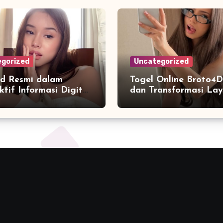
gorized
Uncategorized
d Resmi dalam
Togel Online Broto4D
ktif Informasi Digital
dan Transformasi La
emudahan Akses
di Era Internet
una