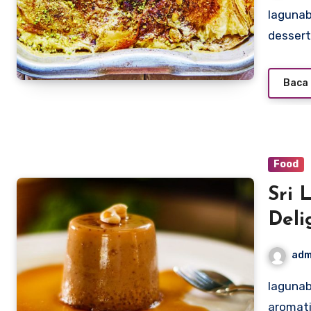
lagunabeachcanow.com – Om Ali is a traditional Egyptian
dessert
Baca 
Food
Sri 
Deli
adm
lagunabeachcanow.com – Watalappam is a luscious and
aromati