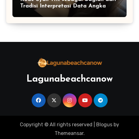
Tradisi Interpretasi Data Angka
Lagunabeachcanow
Copyright © All rights reserved
|
Blogus
by
Themeansar
.