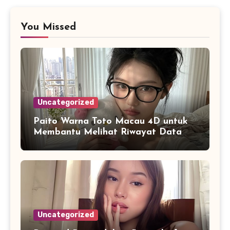
You Missed
Uncategorized
Paito Warna Toto Macau 4D untuk
Membantu Melihat Riwayat Data
Secara Lebih Praktis
Uncategorized