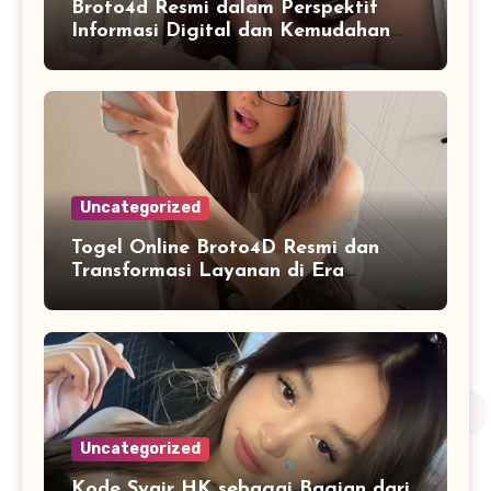
Broto4d Resmi dalam Perspektif
Informasi Digital dan Kemudahan
Akses Pengguna
Uncategorized
Togel Online Broto4D Resmi dan
Transformasi Layanan di Era
Internet
Uncategorized
Kode Syair HK sebagai Bagian dari