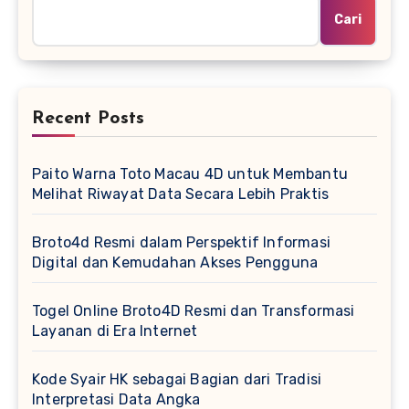
Cari
Recent Posts
Paito Warna Toto Macau 4D untuk Membantu
Melihat Riwayat Data Secara Lebih Praktis
Broto4d Resmi dalam Perspektif Informasi
Digital dan Kemudahan Akses Pengguna
Togel Online Broto4D Resmi dan Transformasi
Layanan di Era Internet
Kode Syair HK sebagai Bagian dari Tradisi
Interpretasi Data Angka