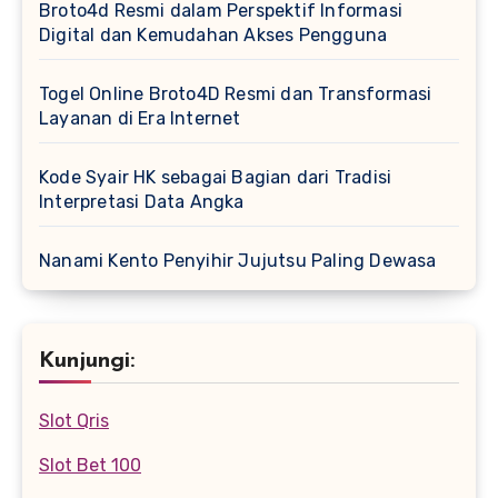
Broto4d Resmi dalam Perspektif Informasi
Digital dan Kemudahan Akses Pengguna
Togel Online Broto4D Resmi dan Transformasi
Layanan di Era Internet
Kode Syair HK sebagai Bagian dari Tradisi
Interpretasi Data Angka
Nanami Kento Penyihir Jujutsu Paling Dewasa
Kunjungi:
Slot Qris
Slot Bet 100