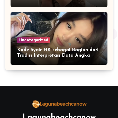
Internet
Uncategorized
Kode Syair HK sebagai Bagian dari
Tradisi Interpretasi Data Angka
Lagunabeachcanow