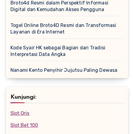
Broto4d Resmi dalam Perspektif Informasi
Digital dan Kemudahan Akses Pengguna
Togel Online Broto4D Resmi dan Transformasi
Layanan di Era Internet
Kode Syair HK sebagai Bagian dari Tradisi
Interpretasi Data Angka
Nanami Kento Penyihir Jujutsu Paling Dewasa
Kunjungi:
Slot Qris
Slot Bet 100