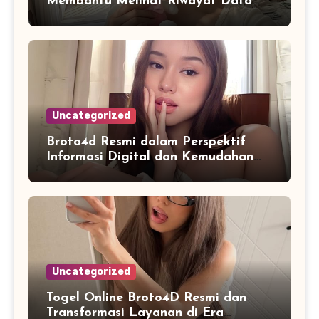
Membantu Melihat Riwayat Data
Secara Lebih Praktis
Uncategorized
Broto4d Resmi dalam Perspektif
Informasi Digital dan Kemudahan
Akses Pengguna
Uncategorized
Togel Online Broto4D Resmi dan
Transformasi Layanan di Era