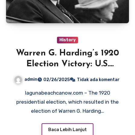
History
Warren G. Harding’s 1920
Election Victory: U.S.
Politics
admin
02/26/2025
Tidak ada komentar
lagunabeachcanow.com – The 1920
presidential election, which resulted in the
election of Warren G. Harding…
Baca Lebih Lanjut