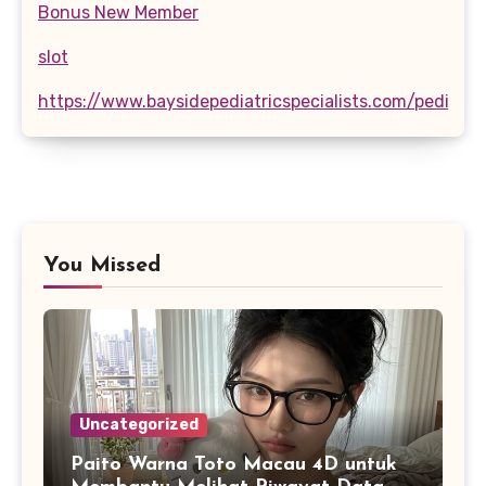
Bonus New Member
slot
https://www.baysidepediatricspecialists.com/pediatri
You Missed
Uncategorized
Paito Warna Toto Macau 4D untuk