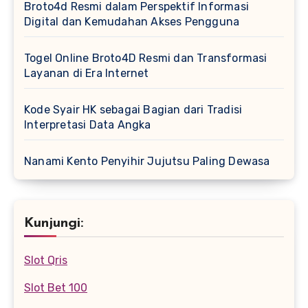
Broto4d Resmi dalam Perspektif Informasi
Digital dan Kemudahan Akses Pengguna
Togel Online Broto4D Resmi dan Transformasi
Layanan di Era Internet
Kode Syair HK sebagai Bagian dari Tradisi
Interpretasi Data Angka
Nanami Kento Penyihir Jujutsu Paling Dewasa
Kunjungi:
Slot Qris
Slot Bet 100