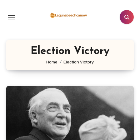
Lewati
ke
konten
Election Victory
Home
Election Victory