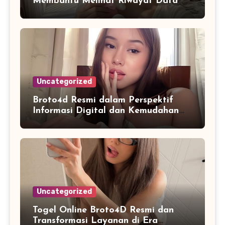
Membantu Melihat Riwayat Data
Secara Lebih Praktis
Uncategorized
Broto4d Resmi dalam Perspektif
Informasi Digital dan Kemudahan
Akses Pengguna
Uncategorized
Togel Online Broto4D Resmi dan
Transformasi Layanan di Era