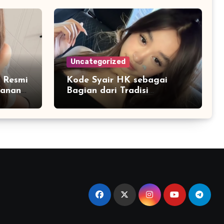
Uncategorized
 Resmi
Kode Syair HK sebagai
yanan
Bagian dari Tradisi
Interpretasi Data Angka