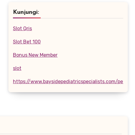
Kunjungi:
Slot Qris
Slot Bet 100
Bonus New Member
slot
https://www.baysidepediatricspecialists.com/pediatr