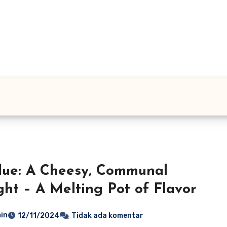
ue: A Cheesy, Communal
ght – A Melting Pot of Flavor
in
12/11/2024
Tidak ada komentar