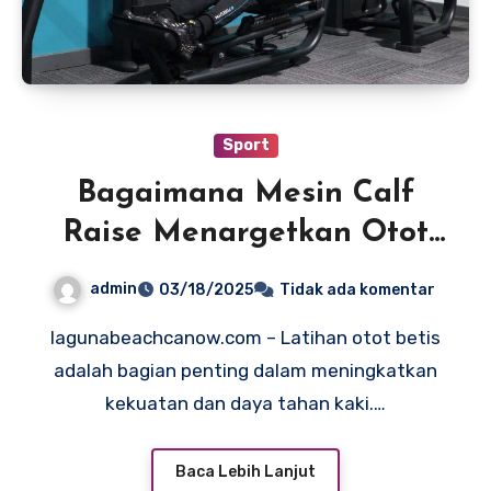
Sport
Bagaimana Mesin Calf
Raise Menargetkan Otot
Soleus dan Gastrocnemius
admin
03/18/2025
Tidak ada komentar
lagunabeachcanow.com – Latihan otot betis
adalah bagian penting dalam meningkatkan
kekuatan dan daya tahan kaki.…
Baca Lebih Lanjut