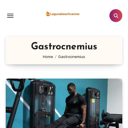
Lewati
ke
konten
Gastrocnemius
Home
Gastrocnemius