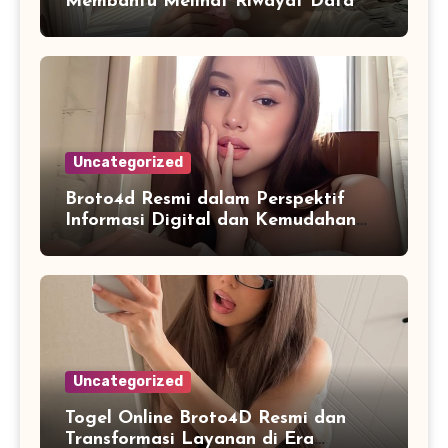
Membantu Melihat Riwayat Data
Secara Lebih Praktis
Uncategorized
Broto4d Resmi dalam Perspektif
Informasi Digital dan Kemudahan
Akses Pengguna
Uncategorized
Togel Online Broto4D Resmi dan
Transformasi Layanan di Era