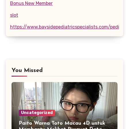
Bonus New Member
slot
https://www.baysidepediatricspecialists.com/pediatri
You Missed
Uncategorized
Paito Warna Toto Macau 4D untuk