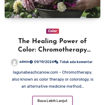
Color
The Healing Power of
Color: Chromotherapy
Improve Well-being
admin
09/19/2024
Tidak ada komentar
lagunabeachcanow.com – Chromotherapy,
also known as color therapy or colorology, is
an alternative medicine method…
Baca Lebih Lanjut