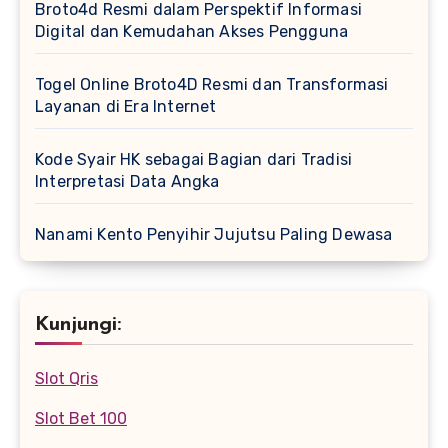
Broto4d Resmi dalam Perspektif Informasi
Digital dan Kemudahan Akses Pengguna
Togel Online Broto4D Resmi dan Transformasi
Layanan di Era Internet
Kode Syair HK sebagai Bagian dari Tradisi
Interpretasi Data Angka
Nanami Kento Penyihir Jujutsu Paling Dewasa
Kunjungi:
Slot Qris
Slot Bet 100