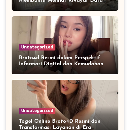
Membantu Melihat Riwayat Data
Secara Lebih Praktis
Uncategorized
Broto4d Resmi dalam Perspektif
Informasi Digital dan Kemudahan
Akses Pengguna
Uncategorized
Togel Online Broto4D Resmi dan
Transformasi Layanan di Era