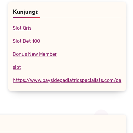
Kunjungi:
Slot Qris
Slot Bet 100
Bonus New Member
slot
https://www.baysidepediatricspecialists.com/pediatr