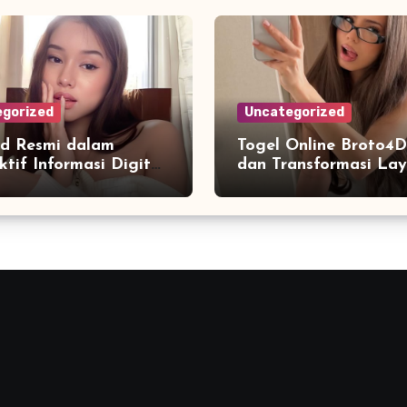
gorized
Uncategorized
d Resmi dalam
Togel Online Broto4D
ktif Informasi Digital
dan Transformasi La
emudahan Akses
di Era Internet
una