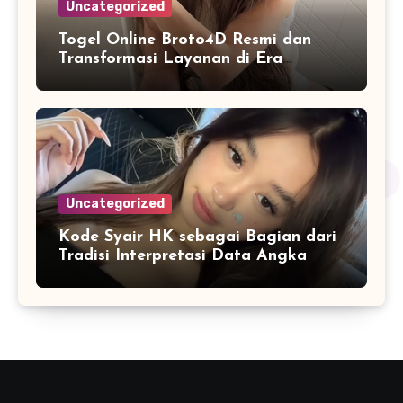
Uncategorized
Togel Online Broto4D Resmi dan
Transformasi Layanan di Era
Internet
Uncategorized
Kode Syair HK sebagai Bagian dari
Tradisi Interpretasi Data Angka