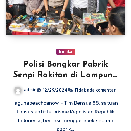
Berita
Polisi Bongkar Pabrik
Senpi Rakitan di Lampung
Tengah, Satu Pelaku
admin
12/29/2024
Tidak ada komentar
Ditangkap
lagunabeachcanow – Tim Densus 88, satuan
khusus anti-terorisme Kepolisian Republik
Indonesia, berhasil menggerebek sebuah
pabrik…