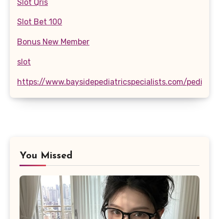
Slot Qris
Slot Bet 100
Bonus New Member
slot
https://www.baysidepediatricspecialists.com/pediatri
You Missed