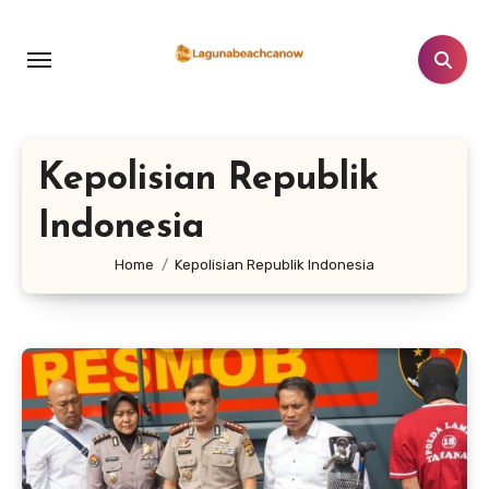
Lewati
ke
konten
Kepolisian Republik
Indonesia
Home
Kepolisian Republik Indonesia