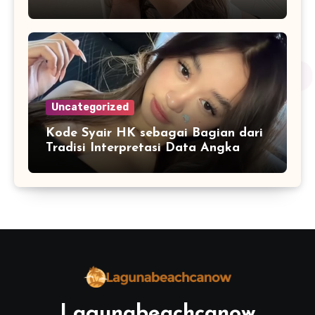
Internet
Uncategorized
Kode Syair HK sebagai Bagian dari
Tradisi Interpretasi Data Angka
Lagunabeachcanow