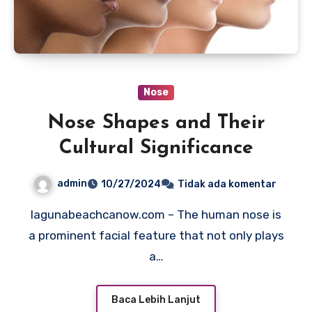
Nose
Nose Shapes and Their
Cultural Significance
admin
10/27/2024
Tidak ada komentar
lagunabeachcanow.com – The human nose is
a prominent facial feature that not only plays
a…
Baca Lebih Lanjut