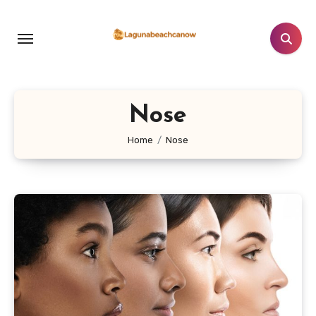
Lewati
ke
konten
Nose
Home
Nose