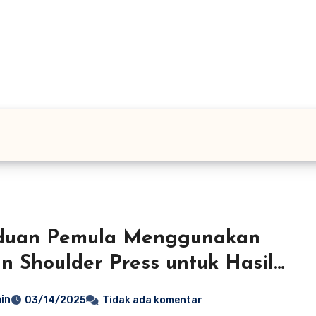
duan Pemula Menggunakan
n Shoulder Press untuk Hasil
simal
in
03/14/2025
Tidak ada komentar