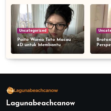
Uncategorized
Uncate
Paito Warna Toto Macau
Broto4
4D untuk Membantu
Perspe
Melihat Riwayat Data
dan K
Secara Lebih Praktis
Pengg
Lagunabeachcanow