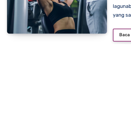
lagunabeachcanow.com – Mesin shoulder press adalah alat
yang sa
Baca 