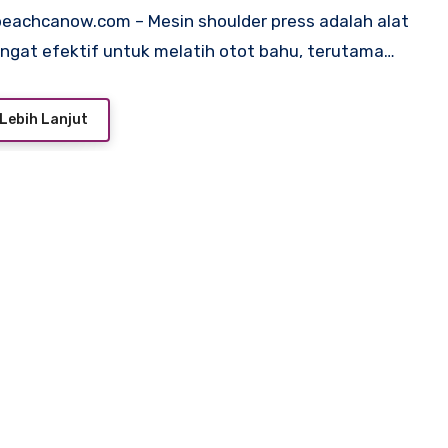
ngat efektif untuk melatih otot bahu, terutama…
Lebih Lanjut