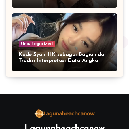
Internet
Uncategorized
Kode Syair HK sebagai Bagian dari
Tradisi Interpretasi Data Angka
Lagunabeachcanow