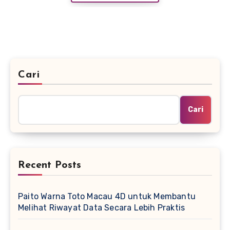
Cari
Cari
Recent Posts
Paito Warna Toto Macau 4D untuk Membantu
Melihat Riwayat Data Secara Lebih Praktis