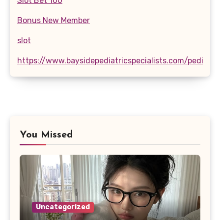
Slot Bet 100
Bonus New Member
slot
https://www.baysidepediatricspecialists.com/pediatri
You Missed
Uncategorized