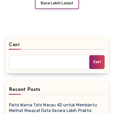
Baca Lebih Lanjut
Cari
Cari
Recent Posts
Paito Warna Toto Macau 4D untuk Membantu
Melihat Riwayat Data Secara Lebih Praktis