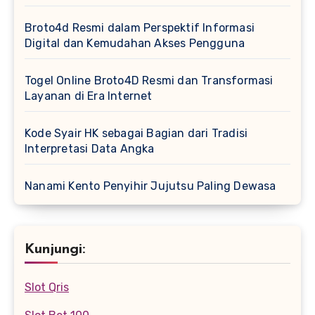
Broto4d Resmi dalam Perspektif Informasi
Digital dan Kemudahan Akses Pengguna
Togel Online Broto4D Resmi dan Transformasi
Layanan di Era Internet
Kode Syair HK sebagai Bagian dari Tradisi
Interpretasi Data Angka
Nanami Kento Penyihir Jujutsu Paling Dewasa
Kunjungi:
Slot Qris