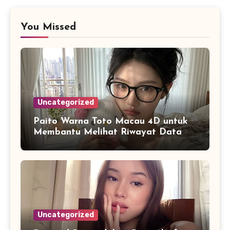
You Missed
Uncategorized
Paito Warna Toto Macau 4D untuk
Membantu Melihat Riwayat Data
Secara Lebih Praktis
Uncategorized