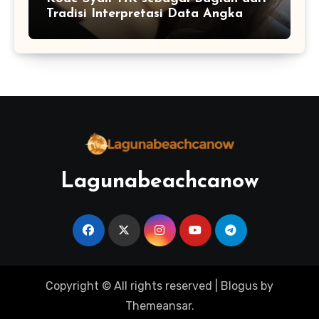
Tradisi Interpretasi Data Angka
Lagunabeachcanow
Copyright © All rights reserved
|
Blogus
by
Themeansar
.