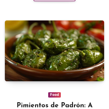
Food
Pimientos de Padrón: A