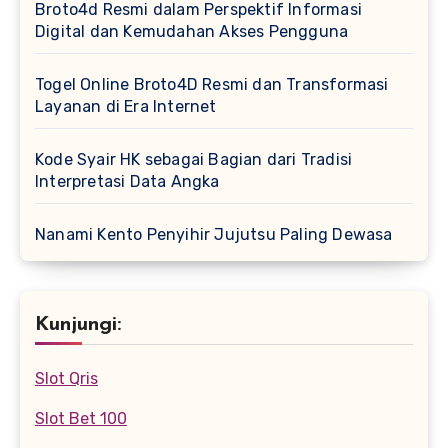
Broto4d Resmi dalam Perspektif Informasi
Digital dan Kemudahan Akses Pengguna
Togel Online Broto4D Resmi dan Transformasi
Layanan di Era Internet
Kode Syair HK sebagai Bagian dari Tradisi
Interpretasi Data Angka
Nanami Kento Penyihir Jujutsu Paling Dewasa
Kunjungi:
Slot Qris
Slot Bet 100