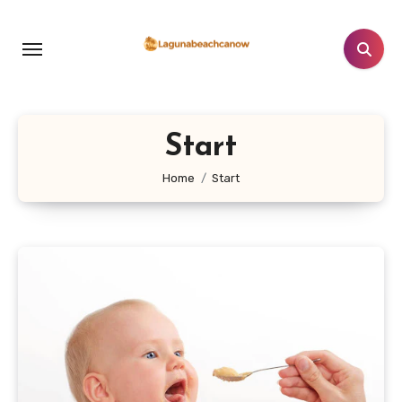
Lewati
ke
konten
Start
Home
Start