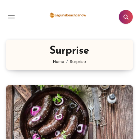
Lewati
ke
konten
Surprise
Home
Surprise