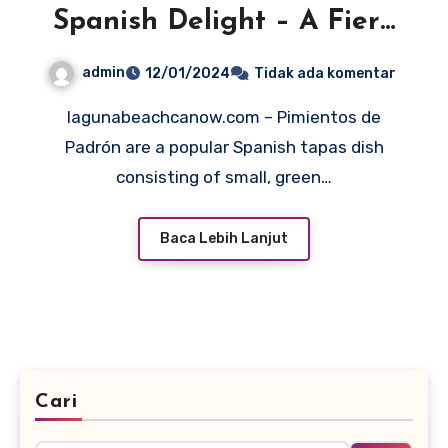
Spanish Delight – A Fiery
Surprise
admin
12/01/2024
Tidak ada komentar
lagunabeachcanow.com – Pimientos de
Padrón are a popular Spanish tapas dish
consisting of small, green…
Baca Lebih Lanjut
Cari