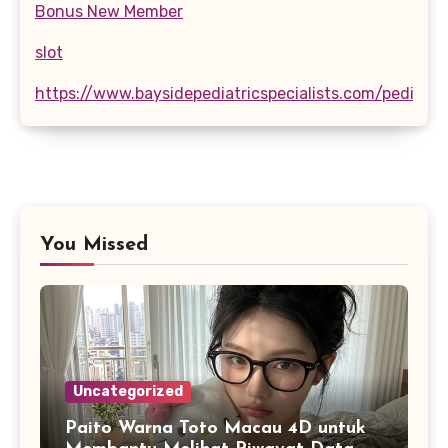
Bonus New Member
slot
https://www.baysidepediatricspecialists.com/pediatri
You Missed
Uncategorized
Paito Warna Toto Macau 4D untuk