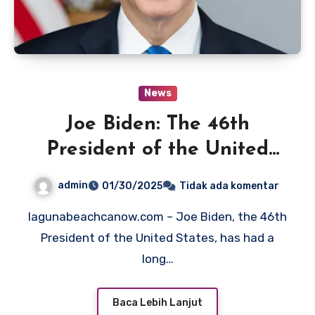
News
Joe Biden: The 46th
President of the United
States
admin
01/30/2025
Tidak ada komentar
lagunabeachcanow.com – Joe Biden, the 46th
President of the United States, has had a
long…
Baca Lebih Lanjut