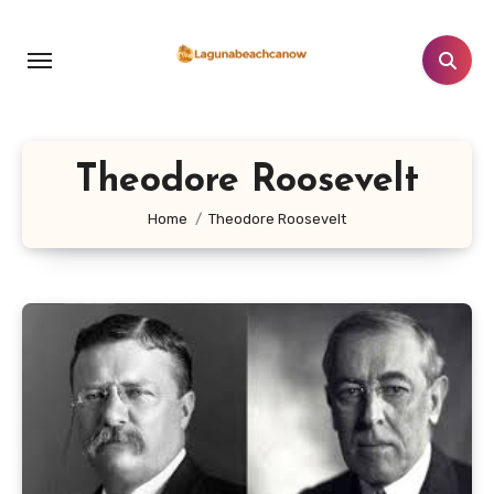
Lewati
ke
konten
Theodore Roosevelt
Home
Theodore Roosevelt