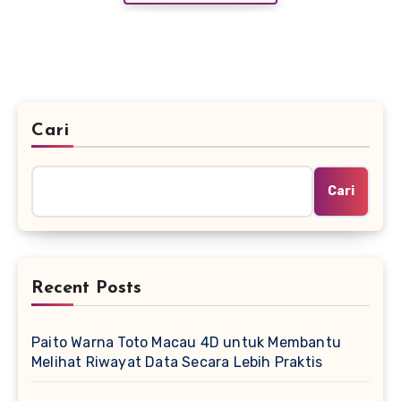
Cari
Cari
Recent Posts
Paito Warna Toto Macau 4D untuk Membantu
Melihat Riwayat Data Secara Lebih Praktis