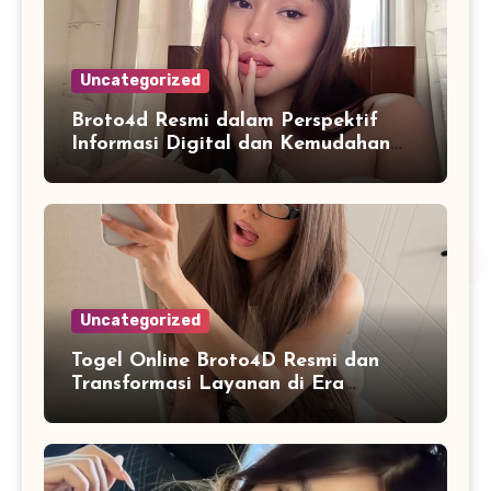
Uncategorized
Broto4d Resmi dalam Perspektif
Informasi Digital dan Kemudahan
Akses Pengguna
Uncategorized
Togel Online Broto4D Resmi dan
Transformasi Layanan di Era
Internet