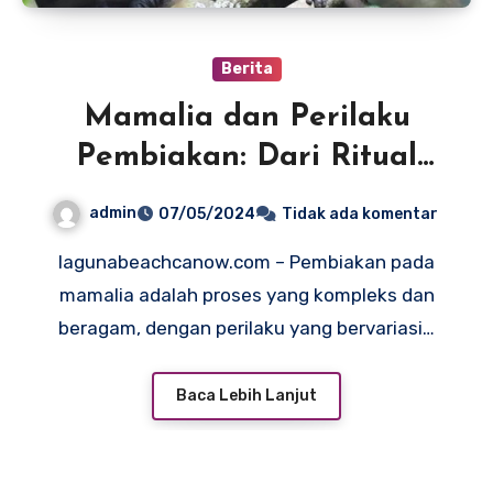
Berita
Mamalia dan Perilaku
Pembiakan: Dari Ritual
hingga Strategi
admin
07/05/2024
Tidak ada komentar
lagunabeachcanow.com – Pembiakan pada
mamalia adalah proses yang kompleks dan
beragam, dengan perilaku yang bervariasi…
Baca Lebih Lanjut