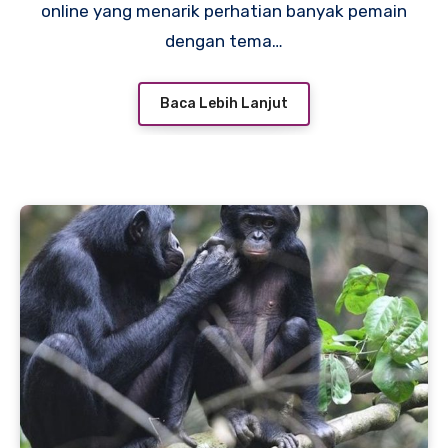
online yang menarik perhatian banyak pemain
dengan tema…
Baca Lebih Lanjut