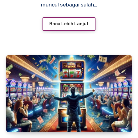
muncul sebagai salah…
Baca Lebih Lanjut