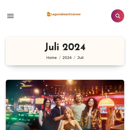
Lewati
ke
konten
Juli 2024
Home
2024
Juli