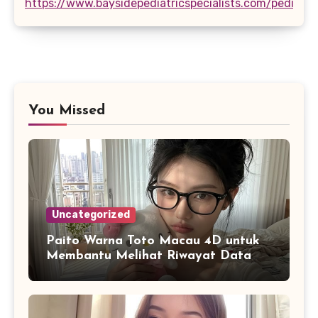
https://www.baysidepediatricspecialists.com/pediatri
You Missed
Uncategorized
Paito Warna Toto Macau 4D untuk
Membantu Melihat Riwayat Data
Secara Lebih Praktis