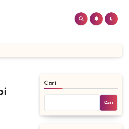
Cari
pi
Cari