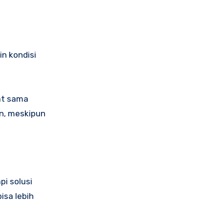
in kondisi
hat sama
in, meskipun
pi solusi
isa lebih