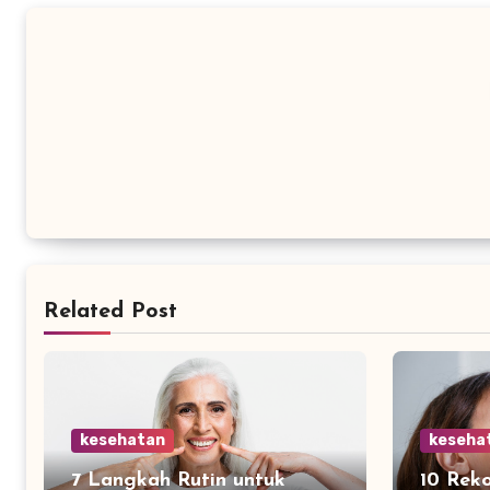
Related Post
kesehatan
keseha
7 Langkah Rutin untuk
10 Rek