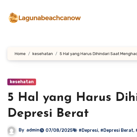
Lewati
ke
konten
Home
kesehatan
5 Hal yang Harus Dihindari Saat Menghad
kesehatan
5 Hal yang Harus Di
Depresi Berat
By
admin
07/08/2025
#Depresi
,
#Depresi Berat
,