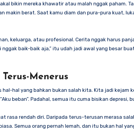
bakal bikin mereka khawatir atau malah nggak paham. Ta
 makin berat. Saat kamu diam dan pura-pura kuat, luka
n, keluarga, atau profesional. Cerita nggak harus panj
 nggak baik-baik aja,” itu udah jadi awal yang besar bua
 Terus-Menerus
 hal-hal yang bahkan bukan salah kita. Kita jadi kejam ke
u “Aku beban”. Padahal, semua itu cuma bisikan depresi, b
t rasa rendah diri. Daripada terus-terusan merasa sala
iasa. Semua orang pernah lemah, dan itu bukan hal yan