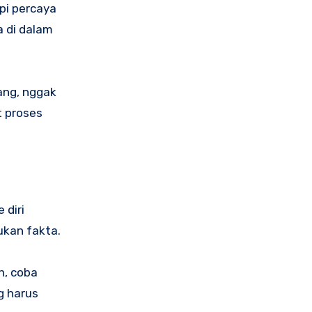
pi percaya
 di dalam
ang, nggak
t proses
 diri
ukan fakta.
h, coba
g harus