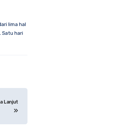
ri lima hal
 Satu hari
a Lanjut