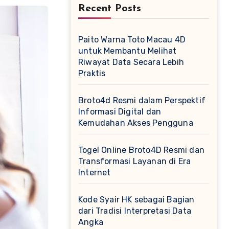
Recent Posts
Paito Warna Toto Macau 4D
untuk Membantu Melihat
Riwayat Data Secara Lebih
Praktis
Broto4d Resmi dalam Perspektif
Informasi Digital dan
Kemudahan Akses Pengguna
Togel Online Broto4D Resmi dan
Transformasi Layanan di Era
Internet
Kode Syair HK sebagai Bagian
dari Tradisi Interpretasi Data
Angka