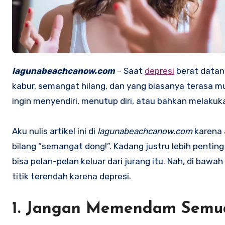
lagunabeachcanow.com
– Saat
depresi
berat datang
kabur, semangat hilang, dan yang biasanya terasa mud
ingin menyendiri, menutup diri, atau bahkan melaku
Aku nulis artikel ini di
lagunabeachcanow.com
karena 
bilang “semangat dong!”. Kadang justru lebih pentin
bisa pelan-pelan keluar dari jurang itu. Nah, di bawa
titik terendah karena depresi.
1. Jangan Memendam Semua