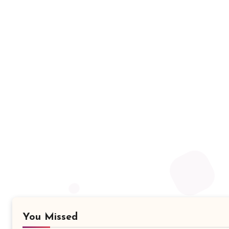
You Missed