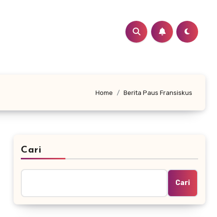
Home
Berita Paus Fransiskus
Cari
Cari