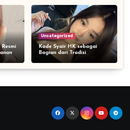
Uncategorized
 Resmi
Kode Syair HK sebagai
yanan
Bagian dari Tradisi
Interpretasi Data Angka