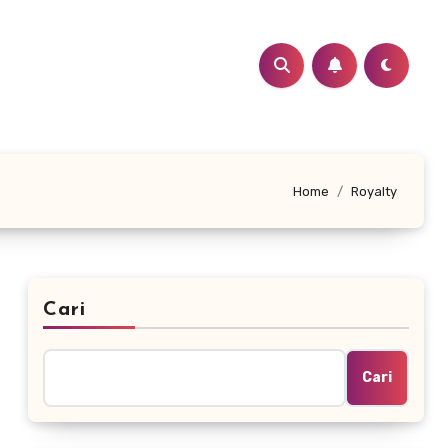
Home
Royalty
Cari
Cari