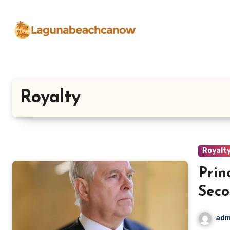
Lewati
ke
konten
Royalty
Royalt
Prin
Seco
adm