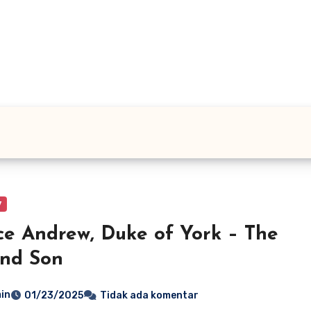
y
ce Andrew, Duke of York – The
nd Son
in
01/23/2025
Tidak ada komentar