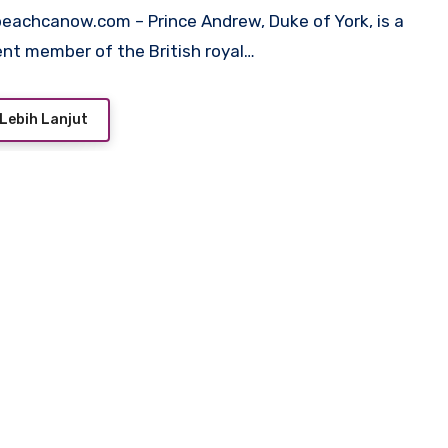
nt member of the British royal…
Lebih Lanjut