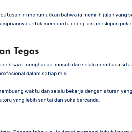
eputusan ini menunjukkan bahwa ia memilih jalan yang sul
emampuannya untuk membantu orang lain, meskipun peker
an Tegas
g panik saat menghadapi musuh dan selalu membaca situ
profesional dalam setiap misi.
ka membuang waktu dan selalu bekerja dengan aturan yang
toru yang lebih santai dan suka bercanda.