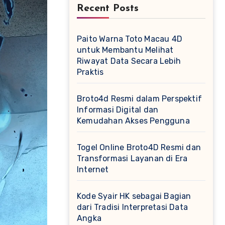
Recent Posts
Paito Warna Toto Macau 4D
untuk Membantu Melihat
Riwayat Data Secara Lebih
Praktis
Broto4d Resmi dalam Perspektif
Informasi Digital dan
Kemudahan Akses Pengguna
Togel Online Broto4D Resmi dan
Transformasi Layanan di Era
Internet
Kode Syair HK sebagai Bagian
dari Tradisi Interpretasi Data
Angka