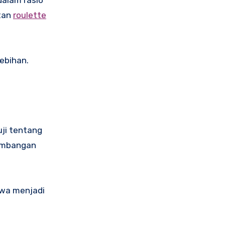
dalam rasio
atan
roulette
lebihan.
uji tentang
kembangan
hwa menjadi