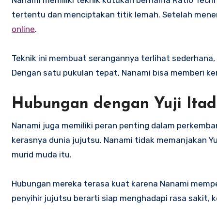
Nanami memiliki teknik kutukan bernama Ratio Techn
tertentu dan menciptakan titik lemah. Setelah men
online
.
Teknik ini membuat serangannya terlihat sederhana, t
Dengan satu pukulan tepat, Nanami bisa memberi ke
Hubungan dengan Yuji Itad
Nanami juga memiliki peran penting dalam perkembang
kerasnya dunia jujutsu. Nanami tidak memanjakan Yu
murid muda itu.
Hubungan mereka terasa kuat karena Nanami memperl
penyihir jujutsu berarti siap menghadapi rasa sakit,