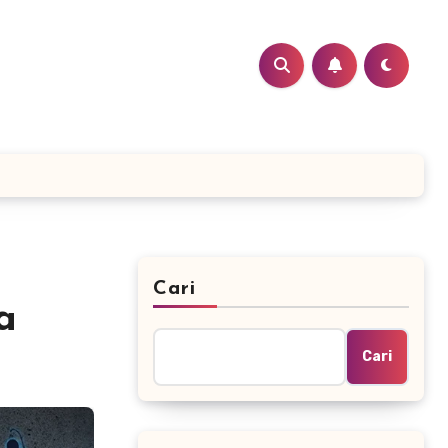
Cari
a
Cari