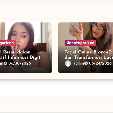
gorized
Uncategorized
d Resmi dalam
Togel Online Broto4D
tif Informasi Digital
dan Transformasi Lay
mudahan Akses
di Era Internet
in
admin
06/30/2026
06/24/2026
una