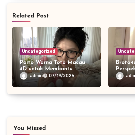
Related Post
Uncategorized
Uncate
Paito Warna Toto Macau
Broto4
4D untuk Membantu
Perspek
Melihat Riwayat Data
dan Ke
admin
adm
07/19/2026
Secara Lebih Praktis
Pengg
You Missed