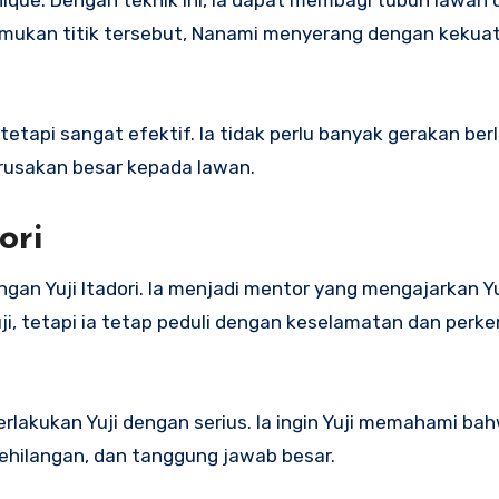
ique. Dengan teknik ini, ia dapat membagi tubuh lawan 
emukan titik tersebut, Nanami menyerang dengan keku
etapi sangat efektif. Ia tidak perlu banyak gerakan ber
rusakan besar kepada lawan.
ori
an Yuji Itadori. Ia menjadi mentor yang mengajarkan Y
ji, tetapi ia tetap peduli dengan keselamatan dan per
akukan Yuji dengan serius. Ia ingin Yuji memahami ba
 kehilangan, dan tanggung jawab besar.