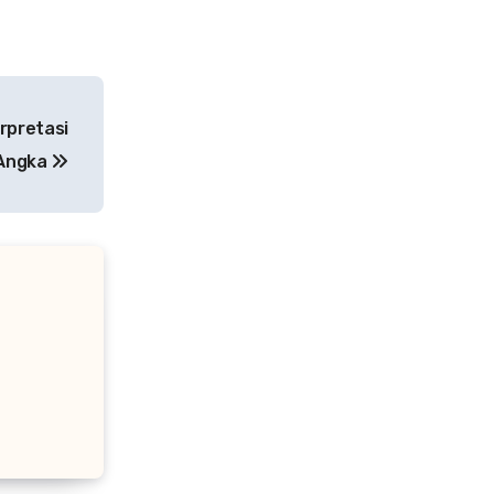
erpretasi
Angka