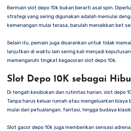
Bermain slot depo 10k bukan berarti asal spin. Diper
strategi yang sering digunakan adalah memulai deng
kemenangan mulai terasa, barulah menaikkan bet se
Selain itu, pemain juga disarankan untuk tidak mema
lanjutkan di waktu lain sering kali menjadi keputus
memengaruhi tingkat kegacoran slot depo 10k.
Slot Depo 10K sebagai Hib
Di tengah kesibukan dan rutinitas harian, slot depo 
Tanpa harus keluar rumah atau mengeluarkan biaya 
mulai dari petualangan, fantasi, hingga budaya klasik
Slot gacor depo 10k juga memberikan sensasi adrenali