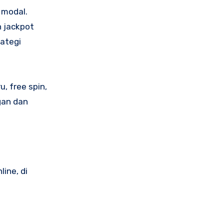
 modal.
 jackpot
rategi
, free spin,
gan dan
ine, di