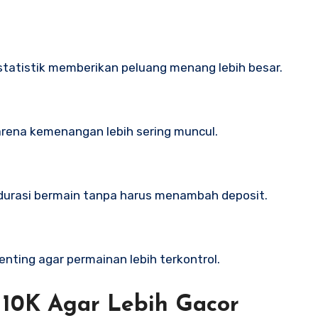
 statistik memberikan peluang menang lebih besar.
karena kemenangan lebih sering muncul.
urasi bermain tanpa harus menambah deposit.
nting agar permainan lebih terkontrol.
 10K Agar Lebih Gacor