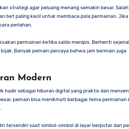
lukan strategi agar peluang menang semakin besar. Salah
an bet paling kecil untuk membaca pola permainan. Jika
cara perlahan.
ksakan permainan ketika saldo menipis. Berhenti sejena
an bijak. Banyak pemain percaya bahwa jam bermain juga
uran Modern
10k hadir sebagai hiburan digital yang praktis dan menye
besar, pemain bisa menikmati berbagai tema permainan 
.
n tersendiri saat simbol-simbol di layar berputar dan p