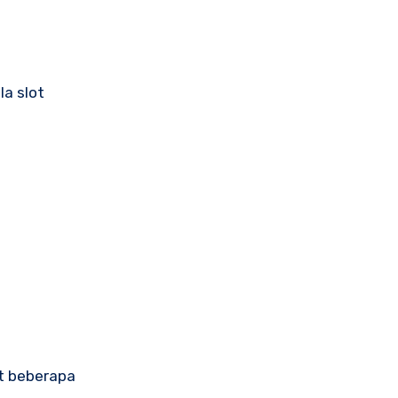
a slot
ut beberapa