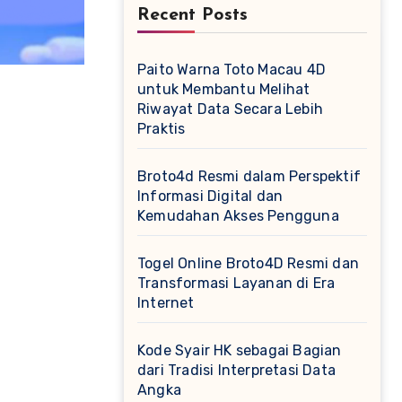
Recent Posts
Paito Warna Toto Macau 4D
untuk Membantu Melihat
Riwayat Data Secara Lebih
Praktis
Broto4d Resmi dalam Perspektif
Informasi Digital dan
Kemudahan Akses Pengguna
Togel Online Broto4D Resmi dan
Transformasi Layanan di Era
Internet
Kode Syair HK sebagai Bagian
dari Tradisi Interpretasi Data
Angka