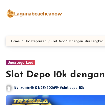
Lewati
ke
konten
Home
Uncategorized
Slot Depo 10k dengan Fitur Lengkap
Uncategorized
Slot Depo 10k dengan
By
admin
01/23/2026
#slot depo 10k