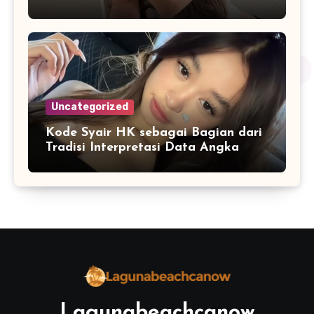
Internet
Uncategorized
Kode Syair HK sebagai Bagian dari
Tradisi Interpretasi Data Angka
Lagunabeachcanow