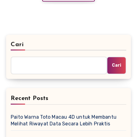
Cari
Cari
Recent Posts
Paito Warna Toto Macau 4D untuk Membantu
Melihat Riwayat Data Secara Lebih Praktis