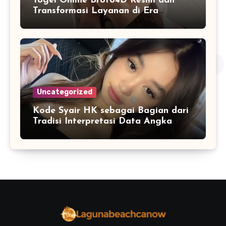
Togel Online Broto4D Resmi dan
Transformasi Layanan di Era
Internet
Uncategorized
Kode Syair HK sebagai Bagian dari
Tradisi Interpretasi Data Angka