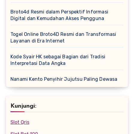
Broto4d Resmi dalam Perspektif Informasi
Digital dan Kemudahan Akses Pengguna
Togel Online Broto4D Resmi dan Transformasi
Layanan di Era Internet
Kode Syair HK sebagai Bagian dari Tradisi
Interpretasi Data Angka
Nanami Kento Penyihir Jujutsu Paling Dewasa
Kunjungi:
Slot Qris