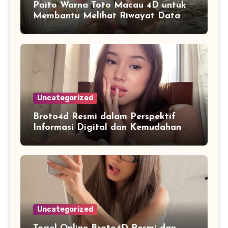
Paito Warna Toto Macau 4D untuk
Membantu Melihat Riwayat Data
Secara Lebih Praktis
Uncategorized
Broto4d Resmi dalam Perspektif
Informasi Digital dan Kemudahan
Akses Pengguna
Uncategorized