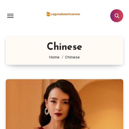
Lewati
ke
konten
Chinese
Home
Chinese