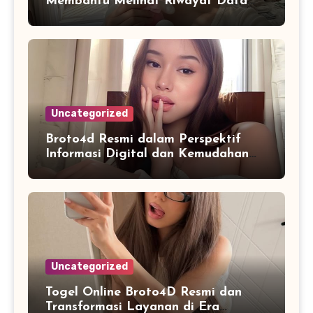
Membantu Melihat Riwayat Data
Secara Lebih Praktis
Uncategorized
Broto4d Resmi dalam Perspektif
Informasi Digital dan Kemudahan
Akses Pengguna
Uncategorized
Togel Online Broto4D Resmi dan
Transformasi Layanan di Era