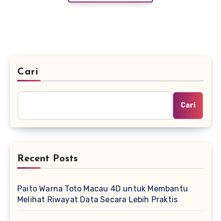
Cari
Cari
Recent Posts
Paito Warna Toto Macau 4D untuk Membantu
Melihat Riwayat Data Secara Lebih Praktis