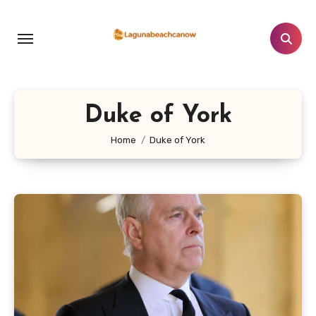
Lewati
ke
konten
Duke of York
Home
Duke of York