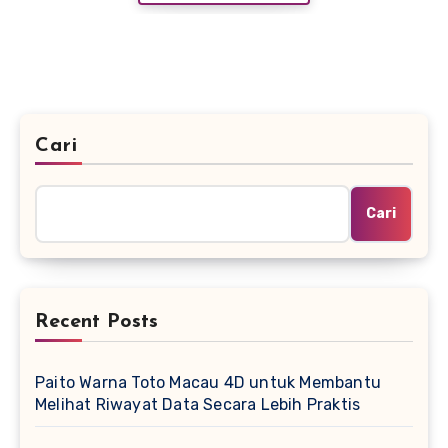
Cari
Cari
Recent Posts
Paito Warna Toto Macau 4D untuk Membantu
Melihat Riwayat Data Secara Lebih Praktis