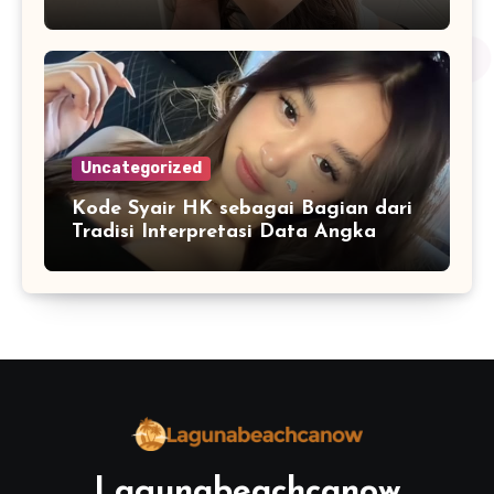
Internet
Uncategorized
Kode Syair HK sebagai Bagian dari
Tradisi Interpretasi Data Angka
Lagunabeachcanow