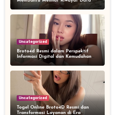
Membantu Melihat Riwayat Data
Secara Lebih Praktis
Uncategorized
Broto4d Resmi dalam Perspektif
Informasi Digital dan Kemudahan
Akses Pengguna
Uncategorized
Togel Online Broto4D Resmi dan
Transformasi Layanan di Era