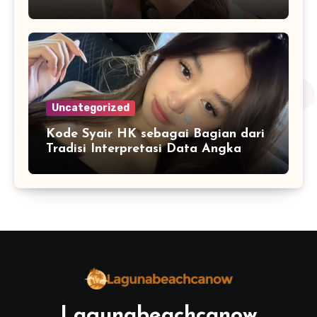
Internet
Uncategorized
Kode Syair HK sebagai Bagian dari
Tradisi Interpretasi Data Angka
Lagunabeachcanow