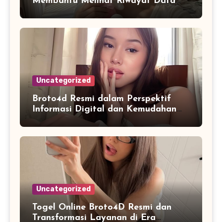
Membantu Melihat Riwayat Data
Secara Lebih Praktis
Uncategorized
Broto4d Resmi dalam Perspektif
Informasi Digital dan Kemudahan
Akses Pengguna
Uncategorized
Togel Online Broto4D Resmi dan
Transformasi Layanan di Era