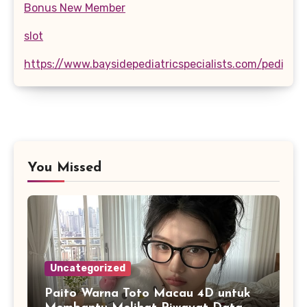
Bonus New Member
slot
https://www.baysidepediatricspecialists.com/pediatri
You Missed
Uncategorized
Paito Warna Toto Macau 4D untuk