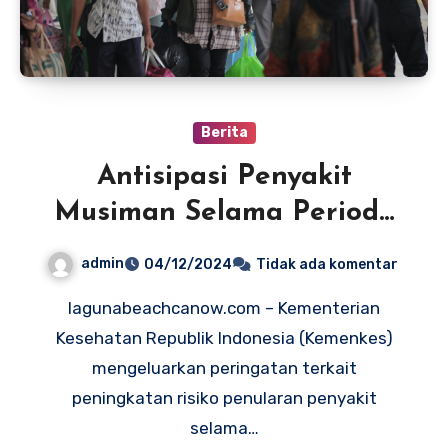
Berita
Antisipasi Penyakit
Musiman Selama Periode
Libur Lebaran Menurut
admin
04/12/2024
Tidak ada komentar
Kemenkes RI
lagunabeachcanow.com – Kementerian
Kesehatan Republik Indonesia (Kemenkes)
mengeluarkan peringatan terkait
peningkatan risiko penularan penyakit
selama…