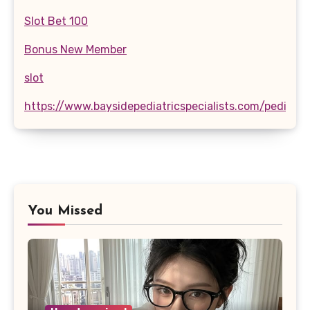
Slot Bet 100
Bonus New Member
slot
https://www.baysidepediatricspecialists.com/pediatri
You Missed