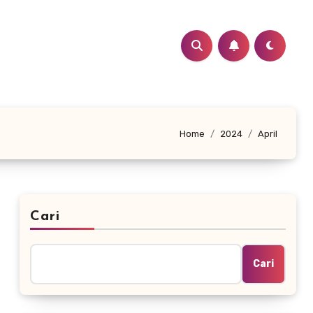
Home
2024
April
Cari
Cari