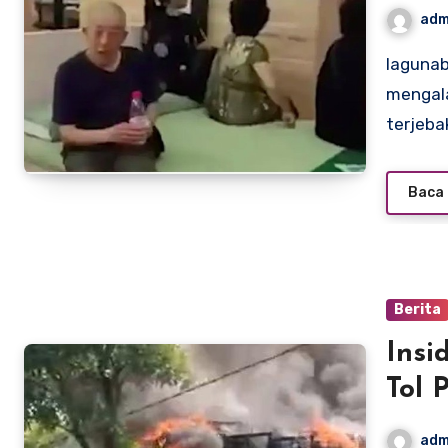
Yun
adm
lagunabeachcanow.com – Sebuah kelompok turis
mengala
terjeb
Baca 
Berita
Insi
Tol
Sel
adm