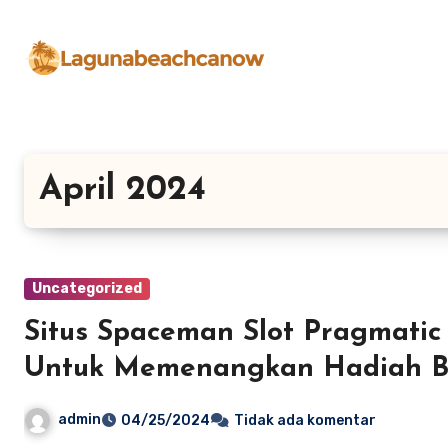
Lewati
ke
konten
April 2024
Uncategorized
Situs Spaceman Slot Pragmat
Untuk Memenangkan Hadiah B
admin
04/25/2024
Tidak ada komentar