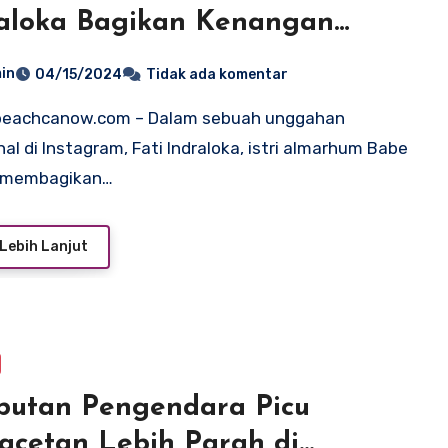
aloka Bagikan Kenangan
uh Haru
in
04/15/2024
Tidak ada komentar
al di Instagram, Fati Indraloka, istri almarhum Babe
, membagikan…
Lebih Lanjut
butan Pengendara Picu
cetan Lebih Parah di