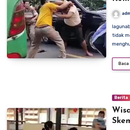
Perb
adm
lagunabeachcanow.com – Terjadi sebuah insiden yang
tidak m
mengh
Baca 
Berita
Wisa
Skem