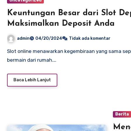
Uncategorized
Keuntungan Besar dari Slot D
Maksimalkan Deposit Anda
admin
04/20/2024
Tidak ada komentar
Slot online menawarkan kegembiraan yang sama seperti kasino fisik dengan tambahan kenyamanan
bermain dari rumah.…
Baca Lebih Lanjut
Berita
Meng