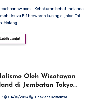
mobil Isuzu Elf berwarna kuning di jalan Tol
n-Malang,…
Lebih Lanjut
alisme Oleh Wisatawan
land di Jembatan Tokyo
imbulkan Kecaman
in
04/15/2024
Tidak ada komentar