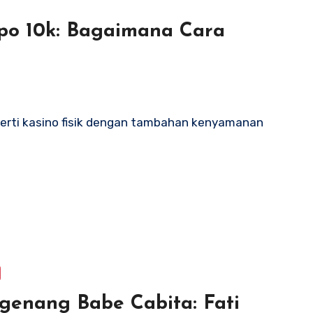
epo 10k: Bagaimana Cara
enang Babe Cabita: Fati