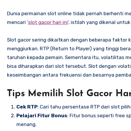
Dunia permainan slot online tidak pernah berhenti mengejutkan dengan dinamikanya yang unik. Setiap hari, pemain
mencari ‘
slot gacor hari ini
‘, istilah yang dikenal un
Slot gacor sering dikaitkan dengan beberapa faktor k
menggiurkan. RTP (Return to Player) yang tinggi ber
taruhan kepada pemain. Sementara itu, volatilitas
bisa diharapkan dari slot tersebut. Slot dengan vol
keseimbangan antara frekuensi dan besarnya pemba
Tips Memilih Slot Gacor Har
Cek RTP
: Cari tahu persentase RTP dari slot pil
Pelajari Fitur Bonus
: Fitur bonus seperti free 
menang.