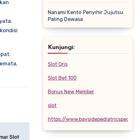
ikan
Nanami Kento Penyihir Jujutsu
Paling Dewasa
yata.
 kondisi
Kunjungi:
epat.
semata,
Slot Qris
Slot Bet 100
Bonus New Member
slot
https://www.baysidepediatricspecialis
mar Slot