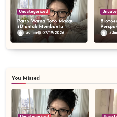
Uncategorized
Uncate
Paito Warna Toto Macau
Broto4
4D untuk Membantu
Perspek
Melihat Riwayat Data
dan Ke
admin
adm
07/19/2026
Secara Lebih Praktis
Pengg
You Missed
Uncategorized
Uncate