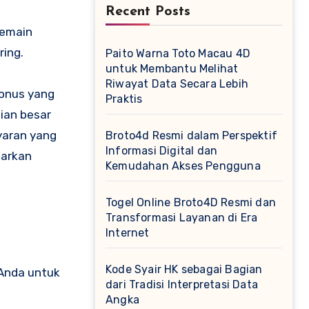
Recent Posts
ring.
Paito Warna Toto Macau 4D
untuk Membantu Melihat
Riwayat Data Secara Lebih
bonus yang
Praktis
ian besar
yaran yang
Broto4d Resmi dalam Perspektif
Informasi Digital dan
warkan
Kemudahan Akses Pengguna
Togel Online Broto4D Resmi dan
Transformasi Layanan di Era
Internet
Kode Syair HK sebagai Bagian
 Anda untuk
dari Tradisi Interpretasi Data
Angka