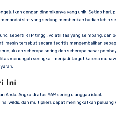
tuk menandai slot yang sedang memberikan hadiah lebih se
unci seperti RTP tinggi, volatilitas yang seimbang, dan 
arti mesin tersebut secara teoritis mengembalikan sebag
 menunjukkan seberapa sering dan seberapa besar pemba
atilitas menengah seringkali menjadi target karena mena
yaran.
i Ini
ihan Anda. Angka di atas 96% sering dianggap ideal.
spins, wilds, dan multipliers dapat meningkatkan peluang