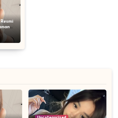
 Resmi
anan
Uncategorized