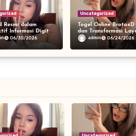
gorized
Uncategorized
d Resmi dalam
Togel Online Broto4D
tif Informasi Digital
dan Transformasi Lay
mudahan Akses
di Era Internet
in
admin
06/30/2026
06/24/2026
una
gorized
Uncategorized