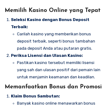
Memilih Kasino Online yang Tepat
Seleksi Kasino dengan Bonus Deposit
Terbaik:
Carilah kasino yang memberikan bonus
deposit terbaik, seperti bonus tambahan
pada deposit Anda atau putaran gratis.
Periksa Lisensi dan Ulasan Kasino:
Pastikan kasino tersebut memiliki lisensi
yang sah dan ulasan positif dari pemain lain
untuk menjamin keamanan dan keadilan.
Memanfaatkan Bonus dan Promosi
Klaim Bonus Sambutan:
Banyak kasino online menawarkan bonus