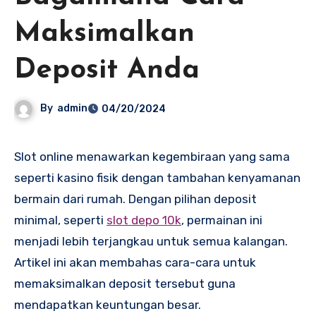
Maksimalkan
Deposit Anda
By
admin
04/20/2024
Slot online menawarkan kegembiraan yang sama
seperti kasino fisik dengan tambahan kenyamanan
bermain dari rumah. Dengan pilihan deposit
minimal, seperti
slot depo 10k
, permainan ini
menjadi lebih terjangkau untuk semua kalangan.
Artikel ini akan membahas cara-cara untuk
memaksimalkan deposit tersebut guna
mendapatkan keuntungan besar.