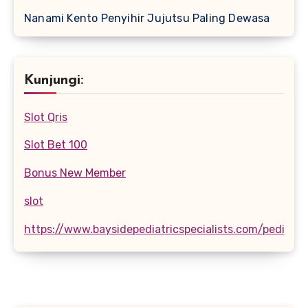
Nanami Kento Penyihir Jujutsu Paling Dewasa
Kunjungi:
Slot Qris
Slot Bet 100
Bonus New Member
slot
https://www.baysidepediatricspecialists.com/pediatri