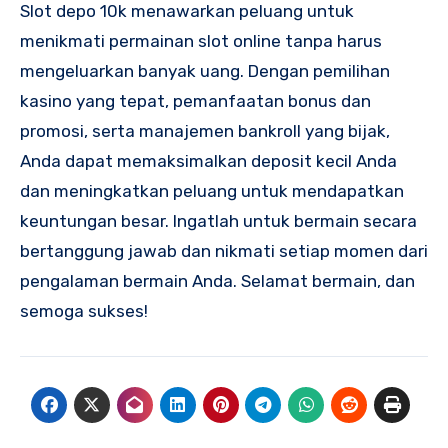
Slot depo 10k menawarkan peluang untuk
menikmati permainan slot online tanpa harus
mengeluarkan banyak uang. Dengan pemilihan
kasino yang tepat, pemanfaatan bonus dan
promosi, serta manajemen bankroll yang bijak,
Anda dapat memaksimalkan deposit kecil Anda
dan meningkatkan peluang untuk mendapatkan
keuntungan besar. Ingatlah untuk bermain secara
bertanggung jawab dan nikmati setiap momen dari
pengalaman bermain Anda. Selamat bermain, dan
semoga sukses!