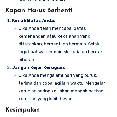
Kapan Harus Berhenti
Kenali Batas Anda:
Jika Anda telah mencapai batas
kemenangan atau kekalahan yang
ditetapkan, berhentilah bermain. Selalu
ingat bahwa bermain slot adalah bentuk
hiburan.
Jangan Kejar Kerugian:
Jika Anda mengalami hari yang buruk,
terima dan coba lagi lain waktu. Mengejar
kerugian sering kali akan mengakibatkan
kerugian yang lebih besar.
Kesimpulan