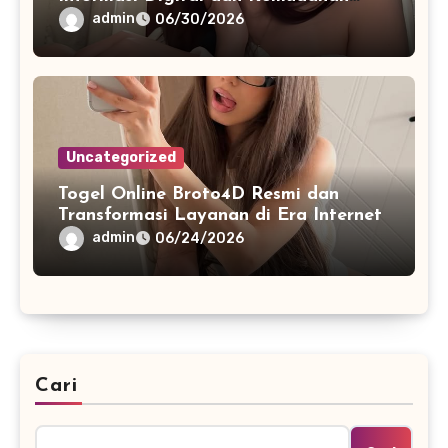
Akses Pengguna
admin
06/30/2026
Uncategorized
Togel Online Broto4D Resmi dan
Transformasi Layanan di Era Internet
admin
06/24/2026
Cari