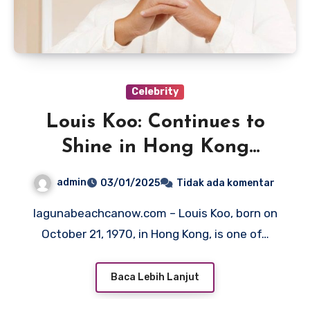
Celebrity
Louis Koo: Continues to
Shine in Hong Kong
Entertainment
admin
03/01/2025
Tidak ada komentar
lagunabeachcanow.com – Louis Koo, born on
October 21, 1970, in Hong Kong, is one of…
Baca Lebih Lanjut