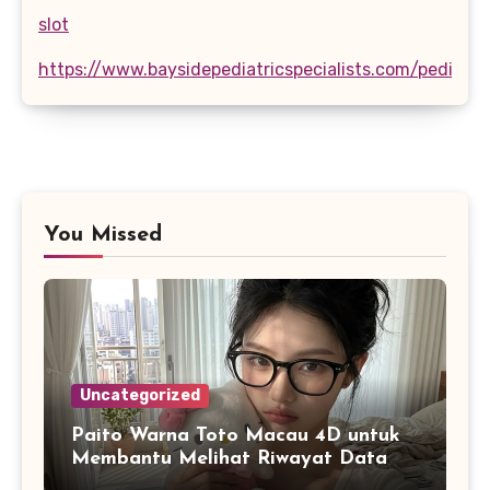
slot
https://www.baysidepediatricspecialists.com/pediatri
You Missed
Uncategorized
Paito Warna Toto Macau 4D untuk
Membantu Melihat Riwayat Data
Secara Lebih Praktis