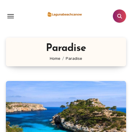
Lewati
ke
konten
Paradise
Home
Paradise