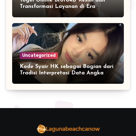
Togel Online Broto4D Resmi dan
Transformasi Layanan di Era
Internet
Uncategorized
Kode Syair HK sebagai Bagian dari
Tradisi Interpretasi Data Angka