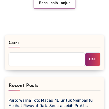
Baca Lebih Lanjut
Cari
Cari
Recent Posts
Paito Warna Toto Macau 4D untuk Membantu
Melihat Riwayat Data Secara Lebih Praktis