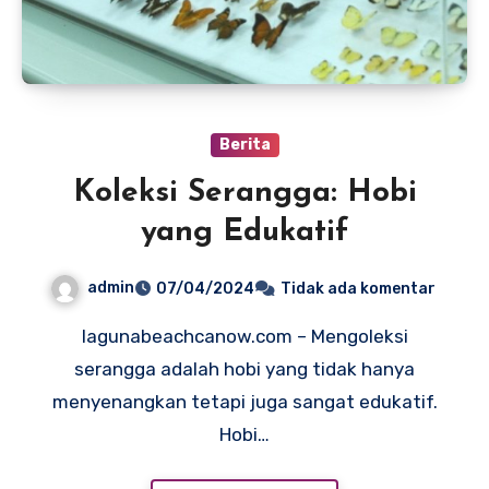
Berita
Koleksi Serangga: Hobi
yang Edukatif
admin
07/04/2024
Tidak ada komentar
lagunabeachcanow.com – Mengoleksi
serangga adalah hobi yang tidak hanya
menyenangkan tetapi juga sangat edukatif.
Hobi…