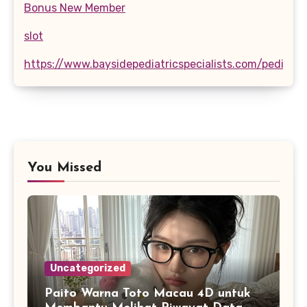
Bonus New Member
slot
https://www.baysidepediatricspecialists.com/pediatri
You Missed
Uncategorized
Paito Warna Toto Macau 4D untuk