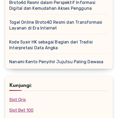
Broto4d Resmi dalam Perspektif Informasi
Digital dan Kemudahan Akses Pengguna
Togel Online Broto4D Resmi dan Transformasi
Layanan di Era Internet
Kode Syair HK sebagai Bagian dari Tradisi
Interpretasi Data Angka
Nanami Kento Penyihir Jujutsu Paling Dewasa
Kunjungi:
Slot Qris
Slot Bet 100