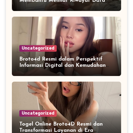
Membantu Melihat Riwayat Data
Secara Lebih Praktis
Uncategorized
Broto4d Resmi dalam Perspektif
Informasi Digital dan Kemudahan
Akses Pengguna
Uncategorized
Togel Online Broto4D Resmi dan
Transformasi Layanan di Era