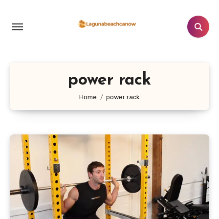
Lewati
ke
konten
power rack
Home
power rack